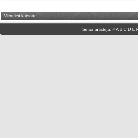
Viimeksi katsotut
Selaa artisteja:
#
A
B
C
D
E