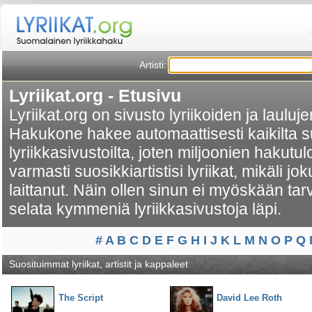
Artisti:
Lyriikat.org - Etusivu
Lyriikat.org on sivusto lyriikoiden ja laulu
Hakukone hakee automaattisesti kaikilta s
lyriikkasivustoilta, joten miljoonien hakutu
varmasti suosikkiartistisi lyriikat, mikäli jo
laittanut. Näin ollen sinun ei myöskään tar
selata kymmeniä lyriikkasivustoja läpi.
#
A
B
C
D
E
F
G
H
I
J
K
L
M
N
O
P
Q
Suosituimmat lyriikat, artistit ja kappaleet
The Script
David Lee Roth