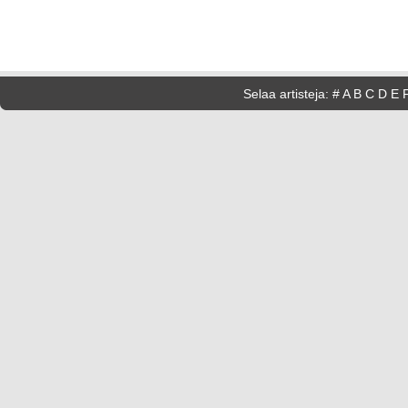
Selaa artisteja:
#
A
B
C
D
E