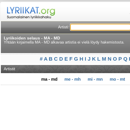
Artisti:
Lyriikoiden selaus - MA - MD
Yhtään kirjaimella MA - MD alkavaa artistia ei vielä löydy hakemistosta.
#
A
B
C
D
E
F
G
H
I
J
K
L
M
N
O
P
Q
Artistit
ma - md
me - mh
mi - mn
mo - mt