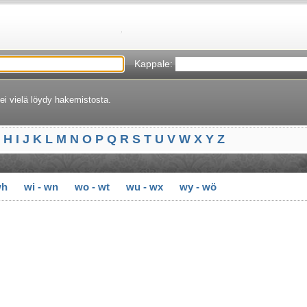
Kappale:
ei vielä löydy hakemistosta.
H
I
J
K
L
M
N
O
P
Q
R
S
T
U
V
W
X
Y
Z
wh
wi - wn
wo - wt
wu - wx
wy - wö