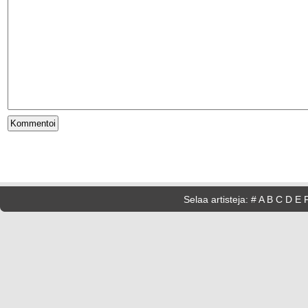
Selaa artisteja:
#
A
B
C
D
E