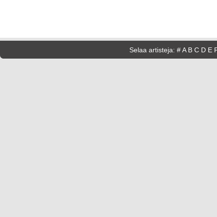
Selaa artisteja:
#
A
B
C
D
E