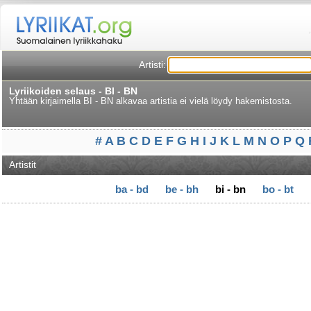
Artisti:
Lyriikoiden selaus - BI - BN
Yhtään kirjaimella BI - BN alkavaa artistia ei vielä löydy hakemistosta.
#
A
B
C
D
E
F
G
H
I
J
K
L
M
N
O
P
Q
Artistit
ba - bd
be - bh
bi - bn
bo - bt