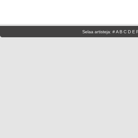
Selaa artisteja:
#
A
B
C
D
E