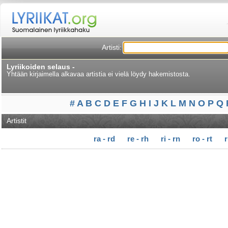
Artisti:
Lyriikoiden selaus -
Yhtään kirjaimella alkavaa artistia ei vielä löydy hakemistosta.
#
A
B
C
D
E
F
G
H
I
J
K
L
M
N
O
P
Q
Artistit
ra - rd
re - rh
ri - rn
ro - rt
r