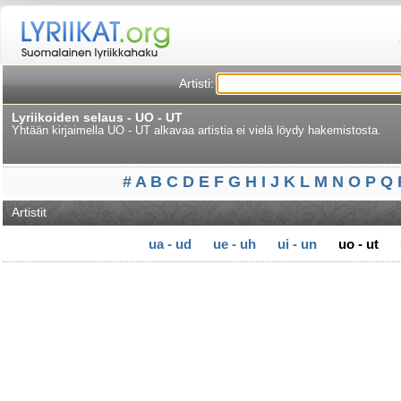
Artisti:
Lyriikoiden selaus - UO - UT
Yhtään kirjaimella UO - UT alkavaa artistia ei vielä löydy hakemistosta.
#
A
B
C
D
E
F
G
H
I
J
K
L
M
N
O
P
Q
Artistit
ua - ud
ue - uh
ui - un
uo - ut