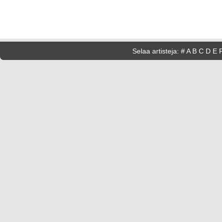
Selaa artisteja:
#
A
B
C
D
E