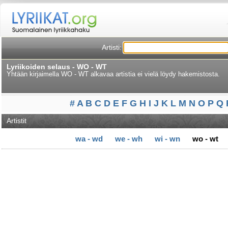
Artisti:
Lyriikoiden selaus - WO - WT
Yhtään kirjaimella WO - WT alkavaa artistia ei vielä löydy hakemistosta.
#
A
B
C
D
E
F
G
H
I
J
K
L
M
N
O
P
Q
Artistit
wa - wd
we - wh
wi - wn
wo - wt