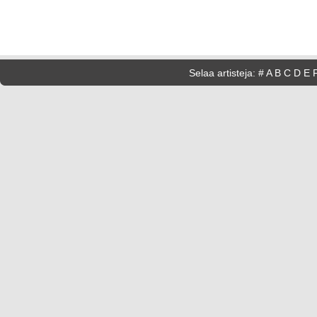
Selaa artisteja:
#
A
B
C
D
E