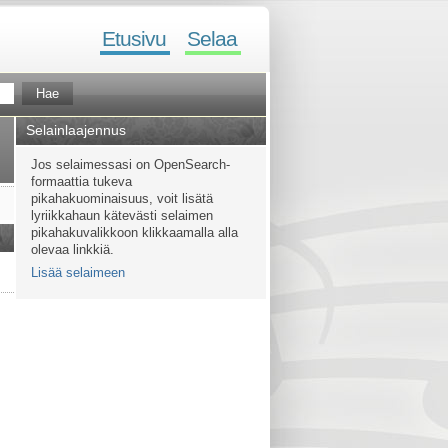
Etusivu
Selaa
Selainlaajennus
Jos selaimessasi on OpenSearch-
formaattia tukeva
pikahakuominaisuus, voit lisätä
lyriikkahaun kätevästi selaimen
pikahakuvalikkoon klikkaamalla alla
olevaa linkkiä.
Lisää selaimeen