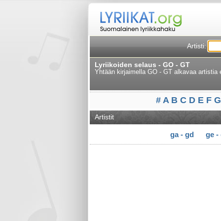
Artisti:
Lyriikoiden selaus - GO - GT
Yhtään kirjaimella GO - GT alkavaa artistia 
#
A
B
C
D
E
F
G
Artistit
ga - gd
ge -