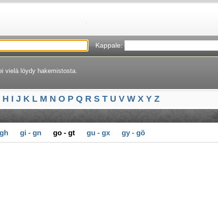
Kappale:
ei vielä löydy hakemistosta.
H
I
J
K
L
M
N
O
P
Q
R
S
T
U
V
W
X
Y
Z
 gh
gi - gn
go - gt
gu - gx
gy - gö