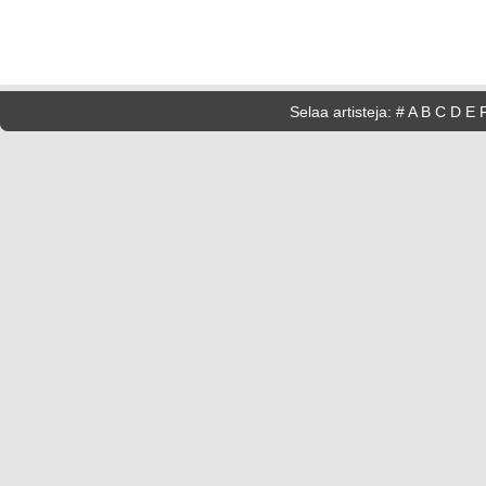
Selaa artisteja:
#
A
B
C
D
E