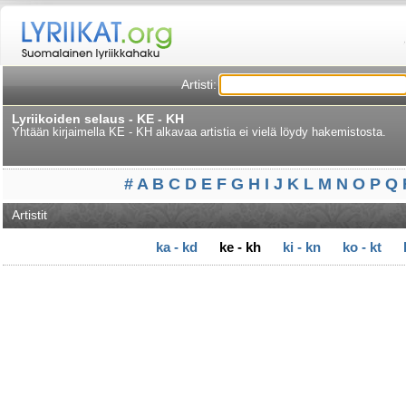
Artisti:
Lyriikoiden selaus - KE - KH
Yhtään kirjaimella KE - KH alkavaa artistia ei vielä löydy hakemistosta.
#
A
B
C
D
E
F
G
H
I
J
K
L
M
N
O
P
Q
Artistit
ka - kd
ke - kh
ki - kn
ko - kt