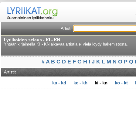
Artisti:
Lyriikoiden selaus - KI - KN
Yhtään kirjaimella KI - KN alkavaa artistia ei vielä löydy hakemistosta.
#
A
B
C
D
E
F
G
H
I
J
K
L
M
N
O
P
Q
Artistit
ka - kd
ke - kh
ki - kn
ko - kt