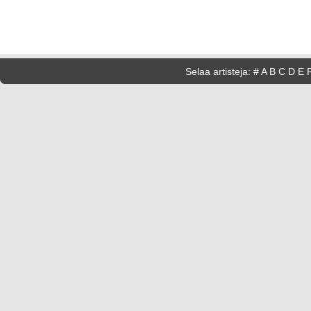
Selaa artisteja:
#
A
B
C
D
E