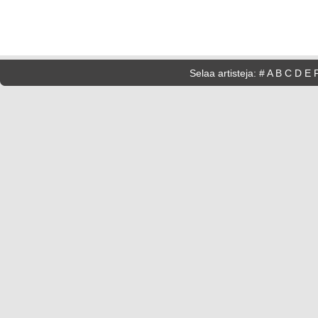
Selaa artisteja:
#
A
B
C
D
E