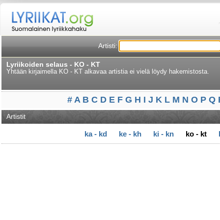
Artisti:
Lyriikoiden selaus - KO - KT
Yhtään kirjaimella KO - KT alkavaa artistia ei vielä löydy hakemistosta.
#
A
B
C
D
E
F
G
H
I
J
K
L
M
N
O
P
Q
Artistit
ka - kd
ke - kh
ki - kn
ko - kt